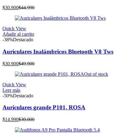
El
El
$
30.900
$
44.990
precio
precio
actual
original
es:
era:
Quick View
$30.900.
$44.990.
Añadir al carrito
-38%
Destacado
Auriculares Inalámbricos Bluetooth V8 Tws
El
El
$
30.900
$
49.900
precio
precio
Out of stock
actual
original
es:
era:
Quick View
$30.900.
$49.900.
Leer más
-50%
Destacado
Auriculares grande P101, ROSA
El
El
$
14.990
$
30.000
precio
precio
actual
original
es:
era: