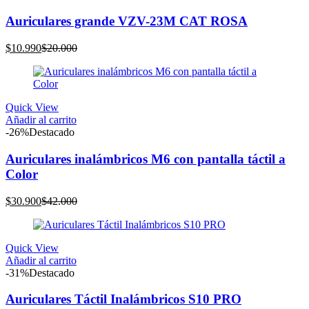
Auriculares grande VZV-23M CAT ROSA
El
El
$
10.990
$
20.000
precio
precio
actual
original
es:
era:
$10.990.
$20.000.
Quick View
Añadir al carrito
-26%
Destacado
Auriculares inalámbricos M6 con pantalla táctil a
Color
El
El
$
30.900
$
42.000
precio
precio
actual
original
es:
era:
Quick View
$30.900.
$42.000.
Añadir al carrito
-31%
Destacado
Auriculares Táctil Inalámbricos S10 PRO