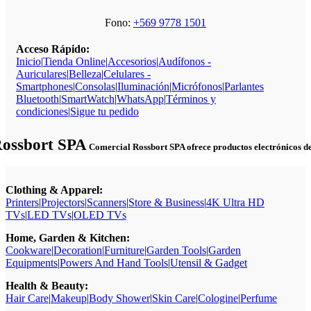
Fono:
+569 9778 1501
Acceso Rápido:
Inicio
|
Tienda Online
|
Accesorios
|
Audífonos -
Auriculares
|
Belleza
|
Celulares -
Smartphones
|
Consolas
|
Iluminación
|
Micrófonos
|
Parlantes
Bluetooth
|
SmartWatch
|
WhatsApp
|
Términos y
condiciones
|
Sigue tu pedido
Rossbort SPA
Comercial Rossbort SPA ofrece productos electrónicos de c
Clothing & Apparel:
Printers
|
Projectors
|
Scanners
|
Store & Business
|
4K Ultra HD
TVs
|
LED TVs
|
OLED TVs
Home, Garden & Kitchen:
Cookware
|
Decoration
|
Furniture
|
Garden Tools
|
Garden
Equipments
|
Powers And Hand Tools
|
Utensil & Gadget
Health & Beauty:
Hair Care
|
Makeup
|
Body Shower
|
Skin Care
|
Cologine
|
Perfume