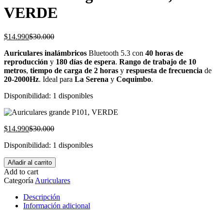
VERDE
El
El
$
14.990
$
30.000
precio
precio
Auriculares inalámbricos
Bluetooth 5.3 con
40 horas de
actual
original
reproducción
y
180 días de espera
.
Rango de trabajo de 10
es:
era:
metros
,
tiempo de carga de 2 horas
y
respuesta de frecuencia
de
$14.990.
$30.000.
20-2000Hz
. Ideal para
La Serena
y
Coquimbo
.
Disponibilidad:
1 disponibles
El
El
$
14.990
$
30.000
precio
precio
Disponibilidad:
1 disponibles
actual
original
es:
era:
Auriculares
Añadir al carrito
$14.990.
$30.000.
grande
Add to cart
P101,
Categoría
Auriculares
VERDE
cantidad
Descripción
Información adicional