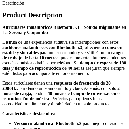
Descripción
Product Description
Auriculares Inalámbricos Bluetooth 5.3 – Sonido Inigualable en
La Serena y Coquimbo
Disfruta de una experiencia auditiva sin interrupciones con estos
audífonos inalámbricos
con
Bluetooth 5.3
, ofreciendo
conexión
estable
y
sin cables
para un uso cómodo y versátil. Con un
rango
de trabajo
de hasta
10 metros
, puedes moverte libremente mientras
escuchas música o hablas por teléfono. Su
tiempo de espera
de
180
días
y
tiempo de reproducción
de
40 horas
aseguran que siempre
estén listos para acompañarte en todo momento.
Estos auriculares tienen una
respuesta de frecuencia
de
20-
2000Hz
, brindando un sonido nítido y claro. Además, con solo
2
horas de carga
, tendrás
40 horas
de
tiempo de conversación
o
reproducción de música
. Perfectos para quienes buscan
comodidad, rendimiento y durabilidad en un solo producto.
Características destacadas:
Versión inalámbrica
:
Bluetooth 5.3
para mejor conexión y
mayor alcance