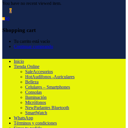
You have no recent viewed item.
0
$
0
0
Shopping cart
Tu carrito está vacío
Continuar comprando
Inicio
Tienda Online
Sale
Accesorios
Hot
Audífonos -Auriculares
Belleza
Celulares – Smartphones
Consolas
Iluminación
Micrófonos
New
Parlantes Bluetooth
SmartWatch
WhatsApp
Términos y condiciones