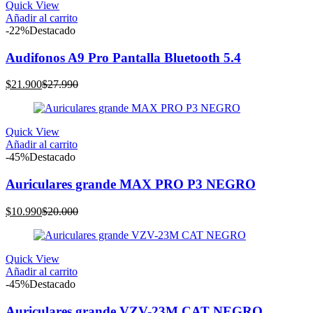
Quick View
$14.990.
$30.000.
Añadir al carrito
-22%
Destacado
Audifonos A9 Pro Pantalla Bluetooth 5.4
El
El
$
21.900
$
27.990
precio
precio
actual
original
es:
era:
Quick View
$21.900.
$27.990.
Añadir al carrito
-45%
Destacado
Auriculares grande MAX PRO P3 NEGRO
El
El
$
10.990
$
20.000
precio
precio
actual
original
es:
era:
Quick View
$10.990.
$20.000.
Añadir al carrito
-45%
Destacado
Auriculares grande VZV-23M CAT NEGRO