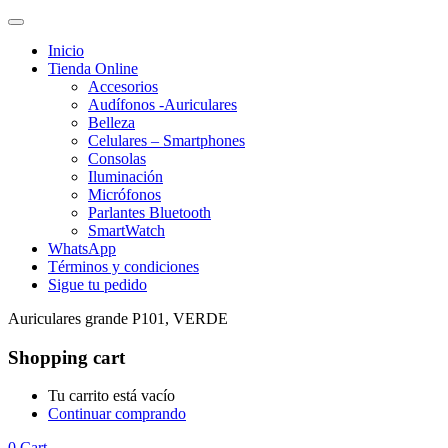
Inicio
Tienda Online
Accesorios
Audífonos -Auriculares
Belleza
Celulares – Smartphones
Consolas
Iluminación
Micrófonos
Parlantes Bluetooth
SmartWatch
WhatsApp
Términos y condiciones
Sigue tu pedido
Auriculares grande P101, VERDE
Shopping cart
Tu carrito está vacío
Continuar comprando
0
Cart