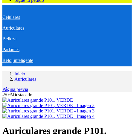
Sigue tu pedido
Celulares
Auriculares
Belleza
Parlantes
Reloj inteligente
Inicio
Auriculares
Página previa
-50%
Destacado
Auriculares grande P101,