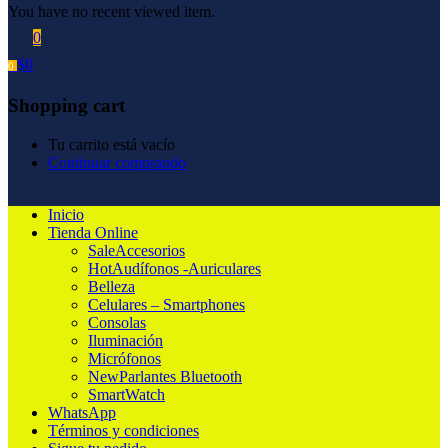
You have no recent viewed item.
0
$
0
0
Shopping cart
Tu carrito está vacío
Continuar comprando
Inicio
Tienda Online
Sale
Accesorios
Hot
Audífonos -Auriculares
Belleza
Celulares – Smartphones
Consolas
Iluminación
Micrófonos
New
Parlantes Bluetooth
SmartWatch
WhatsApp
Términos y condiciones