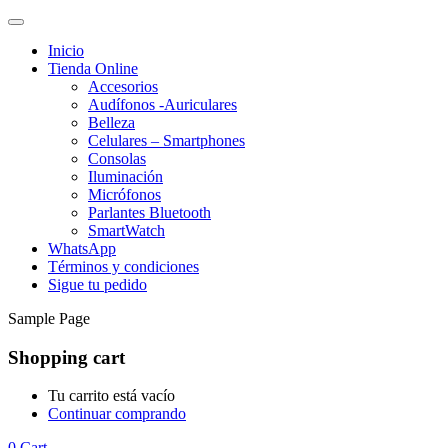
Inicio
Tienda Online
Accesorios
Audífonos -Auriculares
Belleza
Celulares – Smartphones
Consolas
Iluminación
Micrófonos
Parlantes Bluetooth
SmartWatch
WhatsApp
Términos y condiciones
Sigue tu pedido
Sample Page
Shopping cart
Tu carrito está vacío
Continuar comprando
0
Cart