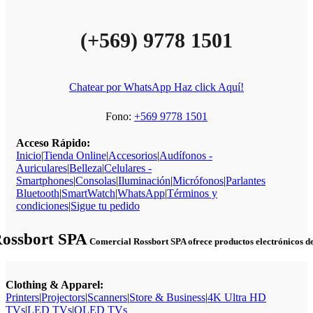
(+569) 9778 1501
Chatear por WhatsApp Haz click Aquí!
Fono:
+569 9778 1501
Acceso Rápido:
Inicio
|
Tienda Online
|
Accesorios
|
Audífonos -
Auriculares
|
Belleza
|
Celulares -
Smartphones
|
Consolas
|
Iluminación
|
Micrófonos
|
Parlantes
Bluetooth
|
SmartWatch
|
WhatsApp
|
Términos y
condiciones
|
Sigue tu pedido
Rossbort SPA
Comercial Rossbort SPA ofrece productos electrónicos de c
Clothing & Apparel:
Printers
|
Projectors
|
Scanners
|
Store & Business
|
4K Ultra HD
TVs
|
LED TVs
|
OLED TVs