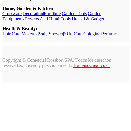
Home, Garden & Kitchen:
Cookware
|
Decoration
|
Furniture
|
Garden Tools
|
Garden
Equipments
|
Powers And Hand Tools
|
Utensil & Gadget
Health & Beauty:
Hair Care
|
Makeup
|
Body Shower
|
Skin Care
|
Cologine
|
Perfume
Copyright © Comercial Rossbort SPA. Todos los derechos
reservados. Diseño y posicionamiento
HumanoCreativo.cl