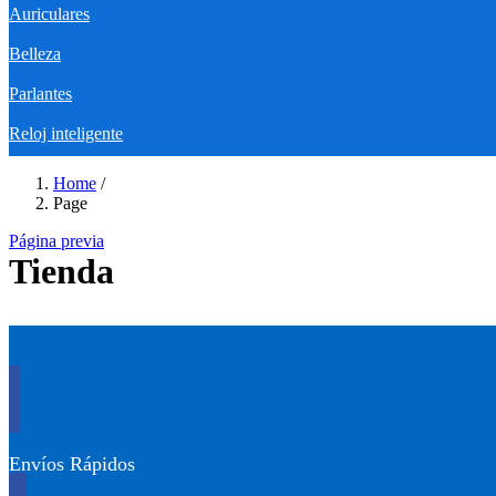
Auriculares
Belleza
Parlantes
Reloj inteligente
Home
/
Page
Página previa
Tienda
Envíos Rápidos