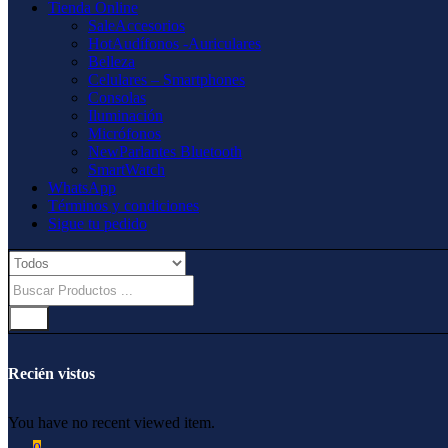
Tienda Online
Sale
Accesorios
Hot
Audífonos -Auriculares
Belleza
Celulares – Smartphones
Consolas
Iluminación
Micrófonos
New
Parlantes Bluetooth
SmartWatch
WhatsApp
Términos y condiciones
Sigue tu pedido
Recién vistos
You have no recent viewed item.