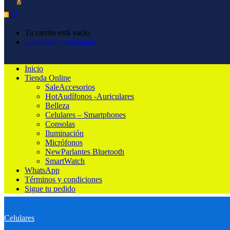
0
$
0
0
Tu carrito está vacío
Continuar comprando
Inicio
Tienda Online
Sale
Accesorios
Hot
Audífonos -Auriculares
Belleza
Celulares – Smartphones
Consolas
Iluminación
Micrófonos
New
Parlantes Bluetooth
SmartWatch
WhatsApp
Términos y condiciones
Sigue tu pedido
Celulares