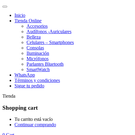
Inicio
Tienda Online
Accesorios
Audífonos -Auriculares
Belleza
Celulares – Smartphones
Consolas
Iluminación
Micrófonos
Parlantes Bluetooth
SmartWatch
WhatsApp
Términos y condiciones
Sigue tu pedido
Tienda
Shopping cart
Tu carrito está vacío
Continuar comprando
0
Cart