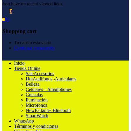
You have no recent viewed item.
0
$
0
0
Shopping cart
Tu carrito está vacío
Continuar comprando
Inicio
Tienda Online
Sale
Accesorios
Hot
Audífonos -Auriculares
Belleza
Celulares – Smartphones
Consolas
Iluminación
Micrófonos
New
Parlantes Bluetooth
SmartWatch
WhatsApp
Términos y condiciones