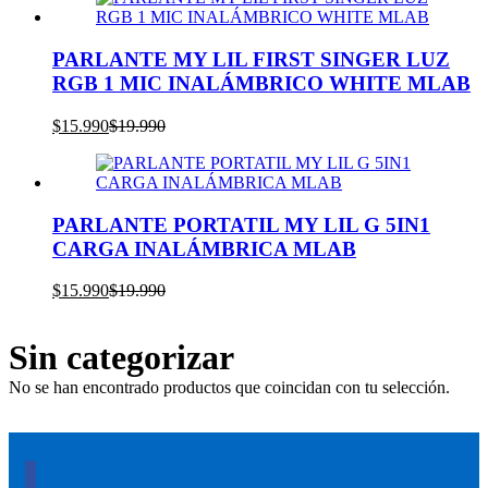
es:
era:
$20.590.
$29.990.
PARLANTE MY LIL FIRST SINGER LUZ
RGB 1 MIC INALÁMBRICO WHITE MLAB
El
El
$
15.990
$
19.990
precio
precio
actual
original
es:
era:
$15.990.
$19.990.
PARLANTE PORTATIL MY LIL G 5IN1
CARGA INALÁMBRICA MLAB
El
El
$
15.990
$
19.990
precio
precio
actual
original
Sin categorizar
es:
era:
$15.990.
$19.990.
No se han encontrado productos que coincidan con tu selección.