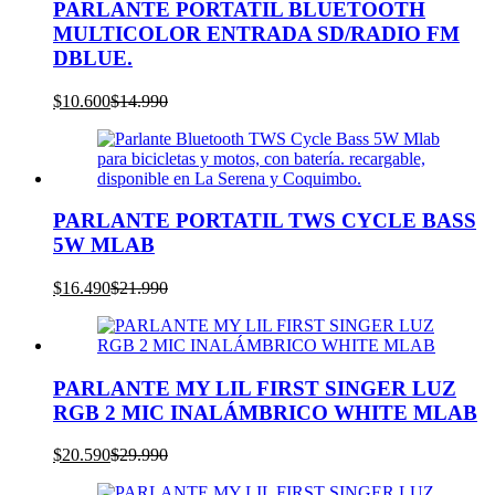
PARLANTE PORTATIL BLUETOOTH
MULTICOLOR ENTRADA SD/RADIO FM
DBLUE.
El
El
$
10.600
$
14.990
precio
precio
actual
original
es:
era:
$10.600.
$14.990.
PARLANTE PORTATIL TWS CYCLE BASS
5W MLAB
El
El
$
16.490
$
21.990
precio
precio
actual
original
es:
era:
$16.490.
$21.990.
PARLANTE MY LIL FIRST SINGER LUZ
RGB 2 MIC INALÁMBRICO WHITE MLAB
El
El
$
20.590
$
29.990
precio
precio
actual
original