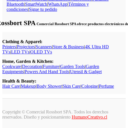
Bluetooth
|
SmartWatch
|
WhatsApp
|
Términos y
condiciones
|
Sigue tu pedido
Rossbort SPA
Comercial Rossbort SPA ofrece productos electrónicos de c
Clothing & Apparel:
Printers
|
Projectors
|
Scanners
|
Store & Business
|
4K Ultra HD
TVs
|
LED TVs
|
OLED TVs
Home, Garden & Kitchen:
Cookware
|
Decoration
|
Furniture
|
Garden Tools
|
Garden
Equipments
|
Powers And Hand Tools
|
Utensil & Gadget
Health & Beauty:
Hair Care
|
Makeup
|
Body Shower
|
Skin Care
|
Cologine
|
Perfume
Copyright © Comercial Rossbort SPA. Todos los derechos
reservados. Diseño y posicionamiento
HumanoCreativo.cl