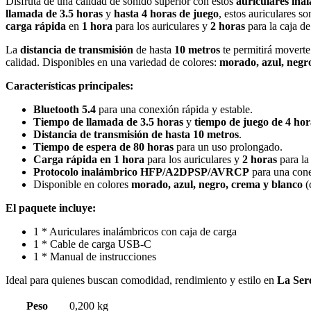
Disfruta de una calidad de sonido superior con estos
auriculares ina
llamada de 3.5 horas
y
hasta 4 horas de juego
, estos auriculares s
carga rápida
en
1 hora
para los auriculares y
2 horas
para la caja de
La
distancia de transmisión
de hasta
10 metros
te permitirá moverte
calidad. Disponibles en una variedad de colores:
morado, azul, negr
Características principales:
Bluetooth 5.4
para una conexión rápida y estable.
Tiempo de llamada de 3.5 horas
y
tiempo de juego de 4 hor
Distancia de transmisión de hasta 10 metros
.
Tiempo de espera de 80 horas
para un uso prolongado.
Carga rápida en 1 hora
para los auriculares y
2 horas
para la
Protocolo inalámbrico HFP/A2DPSP/AVRCP
para una cone
Disponible en colores
morado, azul, negro, crema y blanco
(
El paquete incluye:
1 * Auriculares inalámbricos con caja de carga
1 * Cable de carga USB-C
1 * Manual de instrucciones
Ideal para quienes buscan comodidad, rendimiento y estilo en
La Ser
Peso
0,200 kg