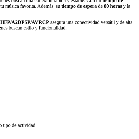
quienes buscan una conexión rápida y estable. Con un
tiempo de
de tu música favorita. Además, su
tiempo de espera
de
80 horas
y la
ico HFP/A2DPSP/AVRCP
asegura una conectividad versátil y de alta
enes buscan estilo y funcionalidad.
o tipo de actividad.