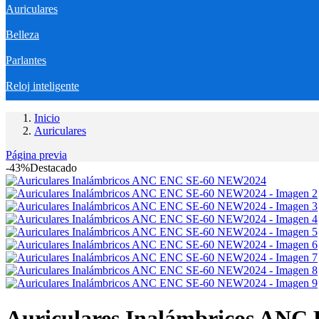
Auriculares
Belleza
Parlantes
Reloj inteligente
Inicio
Auriculares
Página previa
-43%
Destacado
Auriculares Inalámbricos AN