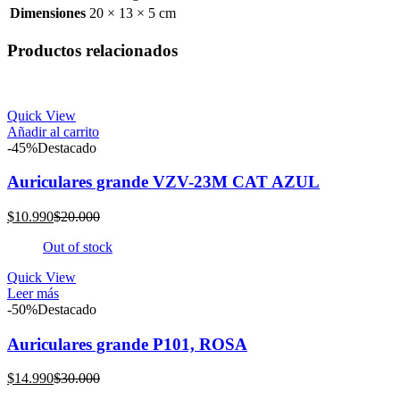
Dimensiones
20 × 13 × 5 cm
Productos relacionados
Quick View
Añadir al carrito
-45%
Destacado
Auriculares grande VZV-23M CAT AZUL
El
El
$
10.990
$
20.000
precio
precio
Out of stock
actual
original
es:
era:
Quick View
$10.990.
$20.000.
Leer más
-50%
Destacado
Auriculares grande P101, ROSA
El
El
$
14.990
$
30.000
precio
precio