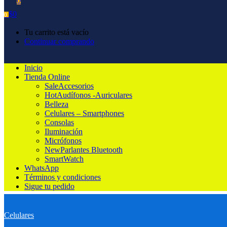
0
$
0
0
Tu carrito está vacío
Continuar comprando
Inicio
Tienda Online
Sale
Accesorios
Hot
Audífonos -Auriculares
Belleza
Celulares – Smartphones
Consolas
Iluminación
Micrófonos
New
Parlantes Bluetooth
SmartWatch
WhatsApp
Términos y condiciones
Sigue tu pedido
Celulares