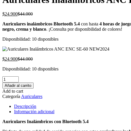
El
El
$
24.900
$
44.000
precio
precio
Auriculares inalámbricos Bluetooth 5.4
con hasta
4 horas de jueg
actual
original
negro, crema y blanco
. ¡Consulta por disponibilidad de colores!
es:
era:
$24.900.
$44.000.
Disponibilidad:
10 disponibles
El
El
$
24.900
$
44.000
precio
precio
Disponibilidad:
10 disponibles
actual
original
es:
era:
Auriculares
$24.900.
$44.000.
Inalámbricos
Añadir al carrito
ANC
Add to cart
ENC
Categoría
Auriculares
SE-
60
Descripción
NEW2024
Información adicional
cantidad
Auriculares Inalámbricos con Bluetooth 5.4