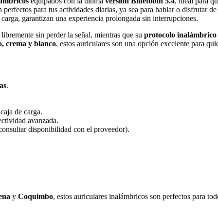
lámbricos
equipados con la última
versión Bluetooth 5.4
, ideal para 
on perfectos para tus actividades diarias, ya sea para hablar o disfrutar 
 carga, garantizan una experiencia prolongada sin interrupciones.
 libremente sin perder la señal, mientras que su
protocolo inalámbr
o, crema y blanco
, estos auriculares son una opción excelente para qui
as
.
 caja de carga.
ctividad avanzada.
consultar disponibilidad con el proveedor).
ena
y
Coquimbo
, estos auriculares inalámbricos son perfectos para tod