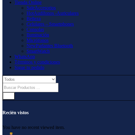
Tienda Online
Sale
Accesorios
Hot
Audífonos -Auriculares
Belleza
Celulares – Smartphones
Consolas
Iluminación
Micrófonos
New
Parlantes Bluetooth
SmartWatch
WhatsApp
Términos y condiciones
Sigue tu pedido
Recién vistos
You have no recent viewed item.