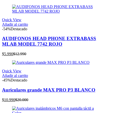
precio
precio
actual
original
es:
era:
$14.990.
$30.000.
Quick View
Añadir al carrito
-54%
Destacado
AUDIFONOS HEAD PHONE EXTRABASS
MLAB MODEL 7742 ROJO
El
El
$
5.990
$
12.990
precio
precio
actual
original
es:
era:
Quick View
$5.990.
$12.990.
Añadir al carrito
-45%
Destacado
Auriculares grande MAX PRO P3 BLANCO
El
El
$
10.990
$
20.000
precio
precio
actual
original