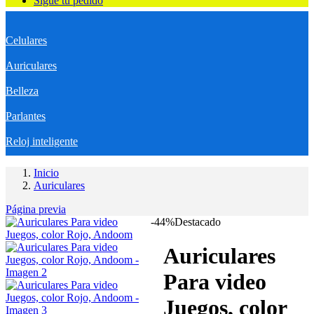
Sigue tu pedido
Celulares
Auriculares
Belleza
Parlantes
Reloj inteligente
Inicio
Auriculares
Página previa
-44%
Destacado
Auriculares
Para video
Juegos, color