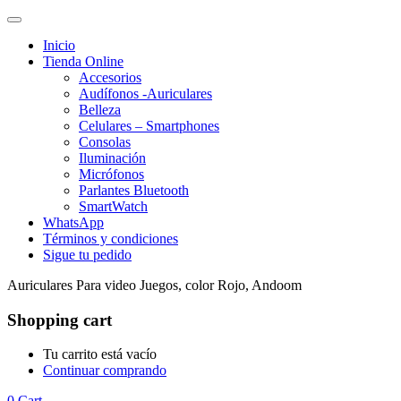
Inicio
Tienda Online
Accesorios
Audífonos -Auriculares
Belleza
Celulares – Smartphones
Consolas
Iluminación
Micrófonos
Parlantes Bluetooth
SmartWatch
WhatsApp
Términos y condiciones
Sigue tu pedido
Auriculares Para video Juegos, color Rojo, Andoom
Shopping cart
Tu carrito está vacío
Continuar comprando
0
Cart