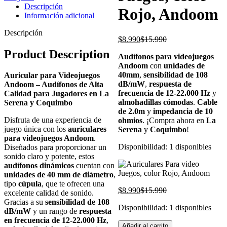
Descripción
Rojo, Andoom
Información adicional
Descripción
El
El
$
8.990
$
15.990
precio
precio
Product Description
Audífonos para videojuegos
actual
original
Andoom
con
unidades de
es:
era:
40mm
,
sensibilidad de 108
$8.990.
$15.990.
Auricular para Videojuegos
dB/mW
,
respuesta de
Andoom – Audífonos de Alta
frecuencia de 12-22.000 Hz
y
Calidad para Jugadores en La
almohadillas cómodas
.
Cable
Serena y Coquimbo
de 2.0m
y
impedancia de 10
Disfruta de una experiencia de
ohmios
. ¡Compra ahora en
La
juego única con los
auriculares
Serena
y
Coquimbo
!
para videojuegos Andoom
.
Disponibilidad:
1 disponibles
Diseñados para proporcionar un
sonido claro y potente, estos
audífonos dinámicos
cuentan con
unidades de 40 mm de diámetro
,
tipo
cúpula
, que te ofrecen una
El
El
$
8.990
$
15.990
excelente calidad de sonido.
precio
precio
Gracias a su
sensibilidad de 108
Disponibilidad:
1 disponibles
actual
original
dB/mW
y un rango de
respuesta
es:
era:
en frecuencia de 12-22.000 Hz
,
Auriculares
Añadir al carrito
$8.990.
$15.990.