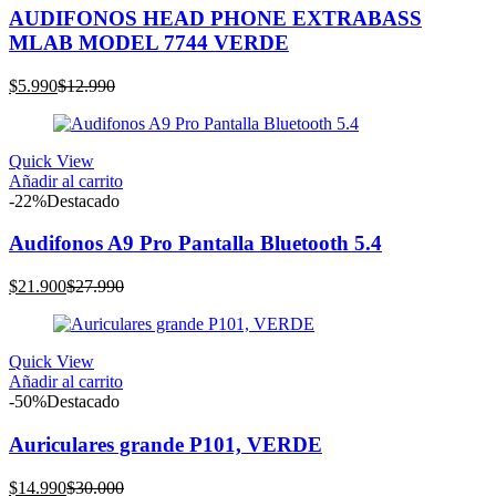
AUDIFONOS HEAD PHONE EXTRABASS
MLAB MODEL 7744 VERDE
El
El
$
5.990
$
12.990
precio
precio
actual
original
es:
era:
Quick View
$5.990.
$12.990.
Añadir al carrito
-22%
Destacado
Audifonos A9 Pro Pantalla Bluetooth 5.4
El
El
$
21.900
$
27.990
precio
precio
actual
original
es:
era:
Quick View
$21.900.
$27.990.
Añadir al carrito
-50%
Destacado
Auriculares grande P101, VERDE
El
El
$
14.990
$
30.000