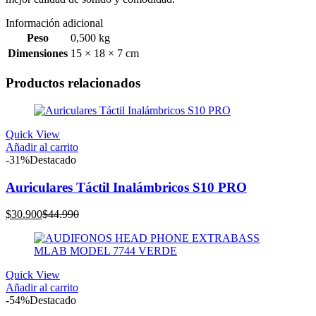
Información adicional
Peso
0,500 kg
Dimensiones
15 × 18 × 7 cm
Productos relacionados
Quick View
Añadir al carrito
-31%
Destacado
Auriculares Táctil Inalámbricos S10 PRO
El
El
$
30.900
$
44.990
precio
precio
actual
original
es:
era:
$30.900.
$44.990.
Quick View
Añadir al carrito
-54%
Destacado