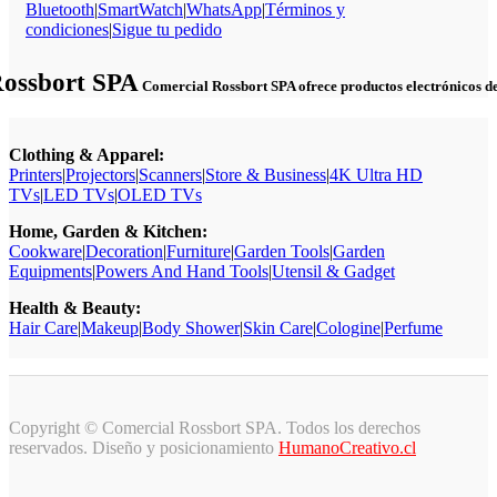
Bluetooth
|
SmartWatch
|
WhatsApp
|
Términos y
condiciones
|
Sigue tu pedido
Rossbort SPA
Comercial Rossbort SPA ofrece productos electrónicos de c
Clothing & Apparel:
Printers
|
Projectors
|
Scanners
|
Store & Business
|
4K Ultra HD
TVs
|
LED TVs
|
OLED TVs
Home, Garden & Kitchen:
Cookware
|
Decoration
|
Furniture
|
Garden Tools
|
Garden
Equipments
|
Powers And Hand Tools
|
Utensil & Gadget
Health & Beauty:
Hair Care
|
Makeup
|
Body Shower
|
Skin Care
|
Cologine
|
Perfume
Copyright © Comercial Rossbort SPA. Todos los derechos
reservados. Diseño y posicionamiento
HumanoCreativo.cl