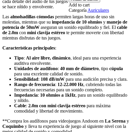
cada detalle del audio de tus juegos
Para
Add to cart
se hace nítido y envolvente.
video
Categoría
Auriculares
Juegos,
Las
almohadillas cómodas
permiten largas horas de uso sin
color
molestias, mientras que su
impedancia de 10 ohmios
y
manejo de
Rojo,
potencia de 50mW
aseguran un sonido equilibrado y fiel. El
cable
Andoom
de 2.0m
con
mini clavija estéreo
te permite moverte con libertad
cantidad
mientras disfrutas de tus juegos.
Características principales
:
Tipo
:
Al aire libre, dinámico
, ideal para una experiencia
auditiva envolvente.
Unidades de audífono
:
40 mm de diámetro
, tipo
cúpula
para una excelente calidad de sonido.
Sensibilidad
:
108 dB/mW
para una audición precisa y clara.
Rango de frecuencia
:
12-22.000 Hz
, cubriendo todas las
frecuencias necesarias para un sonido completo.
Impedancia
:
10 ohmios a 1kHz
, para un sonido equilibrado
y nítido.
Cable
:
2.0m con mini clavija estéreo
para máxima
comodidad y libertad de movimiento.
**Compra los audífonos para videojuegos Andoom en
La Serena
y
Coquimbo
y lleva tu experiencia de juego al siguiente nivel con la
mejor calidad de sonido y comodidad.