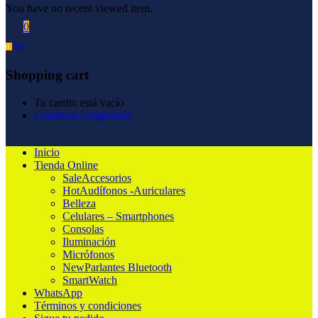
You have no recent viewed item.
0
$
0
0
Shopping cart
Tu carrito está vacío
Continuar comprando
Inicio
Tienda Online
Sale
Accesorios
Hot
Audífonos -Auriculares
Belleza
Celulares – Smartphones
Consolas
Iluminación
Micrófonos
New
Parlantes Bluetooth
SmartWatch
WhatsApp
Términos y condiciones