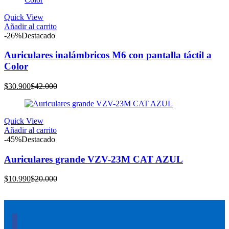
es:
era:
$10.990.
$20.000.
Quick View
Añadir al carrito
-26%
Destacado
Auriculares inalámbricos M6 con pantalla táctil a
Color
El
El
$
30.900
$
42.000
precio
precio
actual
original
es:
era:
Quick View
$30.900.
$42.000.
Añadir al carrito
-45%
Destacado
Auriculares grande VZV-23M CAT AZUL
El
El
$
10.990
$
20.000
precio
precio
actual
original
es:
era:
$10.990.
$20.000.