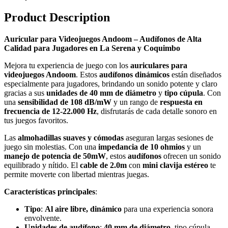
Product Description
Auricular para Videojuegos Andoom – Audífonos de Alta
Calidad para Jugadores en La Serena y Coquimbo
Mejora tu experiencia de juego con los
auriculares para
videojuegos Andoom
. Estos
audífonos dinámicos
están diseñados
especialmente para jugadores, brindando un sonido potente y claro
gracias a sus
unidades de 40 mm de diámetro
y
tipo cúpula
. Con
una
sensibilidad de 108 dB/mW
y un rango de
respuesta en
frecuencia de 12-22.000 Hz
, disfrutarás de cada detalle sonoro en
tus juegos favoritos.
Las
almohadillas suaves y cómodas
aseguran largas sesiones de
juego sin molestias. Con una
impedancia de 10 ohmios
y un
manejo de potencia de 50mW
, estos
audífonos
ofrecen un sonido
equilibrado y nítido. El
cable de 2.0m
con
mini clavija estéreo
te
permite moverte con libertad mientras juegas.
Características principales
:
Tipo
:
Al aire libre, dinámico
para una experiencia sonora
envolvente.
Unidades de audífono
:
40 mm de diámetro
, tipo cúpula