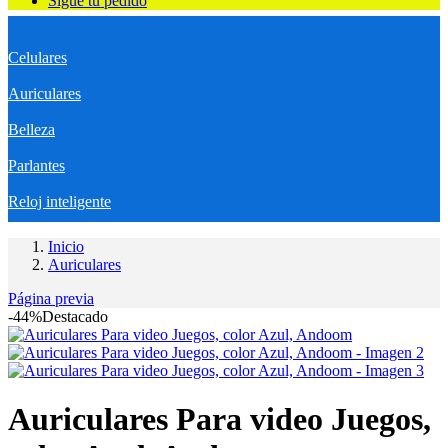
Sigue tu pedido
Celulares
Auriculares
Belleza
Parlantes
Reloj inteligente
Inicio
Auriculares
Página previa
-44%
Destacado
Auriculares Para video Juegos,