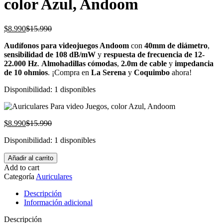
color Azul, Andoom
El
El
$
8.990
$
15.990
precio
precio
Audífonos para videojuegos Andoom
con
40mm de diámetro
,
actual
original
sensibilidad de 108 dB/mW
y
respuesta de frecuencia de 12-
es:
era:
22.000 Hz
.
Almohadillas cómodas
,
2.0m de cable
y
impedancia
$8.990.
$15.990.
de 10 ohmios
. ¡Compra en
La Serena
y
Coquimbo
ahora!
Disponibilidad:
1 disponibles
El
El
$
8.990
$
15.990
precio
precio
Disponibilidad:
1 disponibles
actual
original
es:
era:
Auriculares
Añadir al carrito
$8.990.
$15.990.
Para
Add to cart
video
Categoría
Auriculares
Juegos,
color
Descripción
Azul,
Información adicional
Andoom
cantidad
Descripción