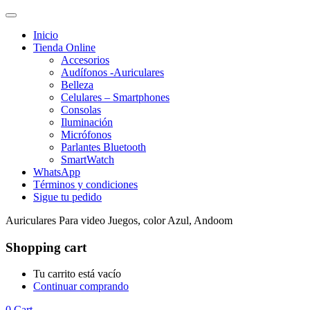
Inicio
Tienda Online
Accesorios
Audífonos -Auriculares
Belleza
Celulares – Smartphones
Consolas
Iluminación
Micrófonos
Parlantes Bluetooth
SmartWatch
WhatsApp
Términos y condiciones
Sigue tu pedido
Auriculares Para video Juegos, color Azul, Andoom
Shopping cart
Tu carrito está vacío
Continuar comprando
0
Cart