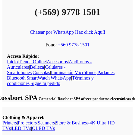
(+569) 9778 1501
Chatear por WhatsApp Haz click Aquí!
Fono:
+569 9778 1501
Acceso Rápido:
Inicio
|
Tienda Online
|
Accesorios
|
Audífonos -
Auriculares
|
Belleza
|
Celulares -
Smartphones
|
Consolas
|
Iluminación
|
Micrófonos
|
Parlantes
Bluetooth
|
SmartWatch
|
WhatsApp
|
Términos y
condiciones
|
Sigue tu pedido
Rossbort SPA
Comercial Rossbort SPA ofrece productos electrónicos de c
Clothing & Apparel:
Printers
|
Projectors
|
Scanners
|
Store & Business
|
4K Ultra HD
TVs
|
LED TVs
|
OLED TVs