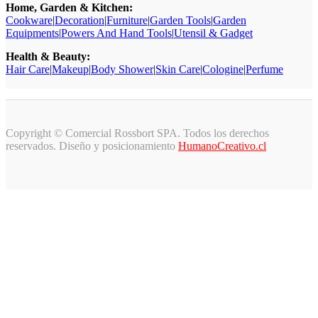
Home, Garden & Kitchen:
Cookware
|
Decoration
|
Furniture
|
Garden Tools
|
Garden
Equipments
|
Powers And Hand Tools
|
Utensil & Gadget
Health & Beauty:
Hair Care
|
Makeup
|
Body Shower
|
Skin Care
|
Cologine
|
Perfume
Copyright © Comercial Rossbort SPA. Todos los derechos
reservados. Diseño y posicionamiento
HumanoCreativo.cl