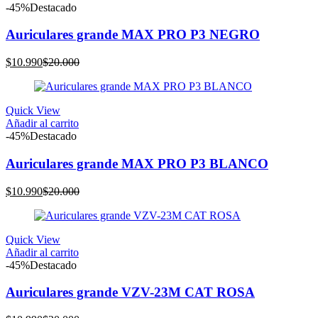
-45%
Destacado
Auriculares grande MAX PRO P3 NEGRO
El
El
$
10.990
$
20.000
precio
precio
actual
original
es:
era:
Quick View
$10.990.
$20.000.
Añadir al carrito
-45%
Destacado
Auriculares grande MAX PRO P3 BLANCO
El
El
$
10.990
$
20.000
precio
precio
actual
original
es:
era:
Quick View
$10.990.
$20.000.
Añadir al carrito
-45%
Destacado
Auriculares grande VZV-23M CAT ROSA