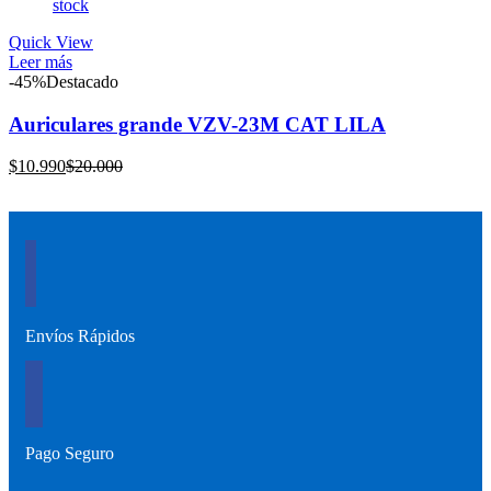
stock
es:
era:
$5.990.
$12.990.
Quick View
Leer más
-45%
Destacado
Auriculares grande VZV-23M CAT LILA
El
El
$
10.990
$
20.000
precio
precio
actual
original
es:
era:
$10.990.
$20.000.
Envíos Rápidos
Pago Seguro