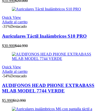
El
El
$
10.990
$
20.000
precio
precio
actual
original
es:
era:
Quick View
$10.990.
$20.000.
Añadir al carrito
-31%
Destacado
Auriculares Táctil Inalámbricos S10 PRO
El
El
$
30.900
$
44.990
precio
precio
actual
original
es:
era:
$30.900.
$44.990.
Quick View
Añadir al carrito
-54%
Destacado
AUDIFONOS HEAD PHONE EXTRABASS
MLAB MODEL 7744 VERDE
El
El
$
5.990
$
12.990
precio
precio
actual
original