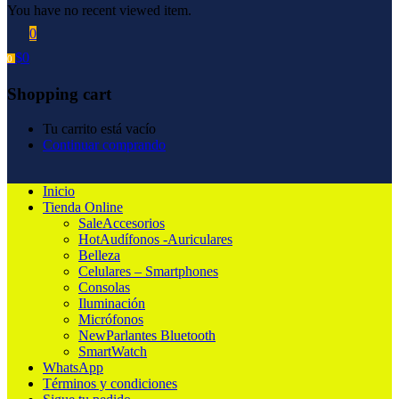
You have no recent viewed item.
0
$
0
0
Shopping cart
Tu carrito está vacío
Continuar comprando
Inicio
Tienda Online
Sale
Accesorios
Hot
Audífonos -Auriculares
Belleza
Celulares – Smartphones
Consolas
Iluminación
Micrófonos
New
Parlantes Bluetooth
SmartWatch
WhatsApp
Términos y condiciones