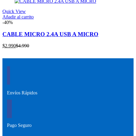
actual
original
es:
era:
Quick View
$6.990.
$12.990.
Añadir al carrito
-40%
CABLE MICRO 2.4A USB A MICRO
El
El
$
2.990
$
4.990
precio
precio
actual
original
es:
era:
$2.990.
$4.990.
Envíos Rápidos
Pago Seguro