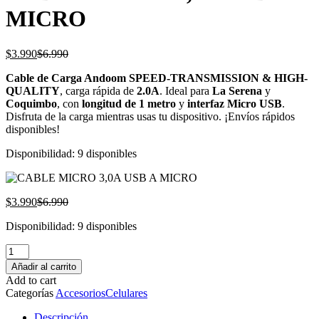
MICRO
El
El
$
3.990
$
6.990
precio
precio
Cable de Carga Andoom SPEED-TRANSMISSION & HIGH-
actual
original
QUALITY
, carga rápida de
2.0A
. Ideal para
La Serena
y
es:
era:
Coquimbo
, con
longitud de 1 metro
y
interfaz Micro USB
.
$3.990.
$6.990.
Disfruta de la carga mientras usas tu dispositivo. ¡Envíos rápidos
disponibles!
Disponibilidad:
9 disponibles
El
El
$
3.990
$
6.990
precio
precio
Disponibilidad:
9 disponibles
actual
original
es:
era:
CABLE
$3.990.
$6.990.
MICRO
Añadir al carrito
3,0A
Add to cart
USB
Categorías
Accesorios
Celulares
A
MICRO
Descripción