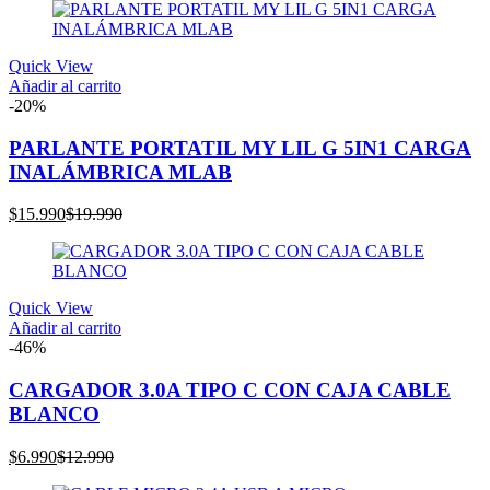
actual
original
es:
era:
$5.000.
$6.000.
Quick View
Añadir al carrito
-20%
PARLANTE PORTATIL MY LIL G 5IN1 CARGA
INALÁMBRICA MLAB
El
El
$
15.990
$
19.990
precio
precio
actual
original
es:
era:
$15.990.
$19.990.
Quick View
Añadir al carrito
-46%
CARGADOR 3.0A TIPO C CON CAJA CABLE
BLANCO
El
El
$
6.990
$
12.990
precio
precio