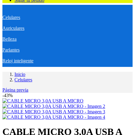
Sigue tu pedido
Celulares
Auriculares
Belleza
Parlantes
Reloj inteligente
Inicio
Celulares
Página previa
-43%
CABLE MICRO 3,0A USB A