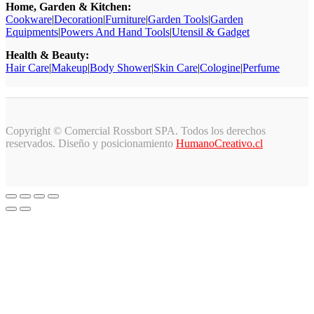
Home, Garden & Kitchen:
Cookware
|
Decoration
|
Furniture
|
Garden Tools
|
Garden
Equipments
|
Powers And Hand Tools
|
Utensil & Gadget
Health & Beauty:
Hair Care
|
Makeup
|
Body Shower
|
Skin Care
|
Cologine
|
Perfume
Copyright © Comercial Rossbort SPA. Todos los derechos
reservados. Diseño y posicionamiento
HumanoCreativo.cl