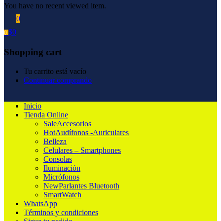
You have no recent viewed item.
0
$
0
0
Shopping cart
Tu carrito está vacío
Continuar comprando
Inicio
Tienda Online
Sale
Accesorios
Hot
Audífonos -Auriculares
Belleza
Celulares – Smartphones
Consolas
Iluminación
Micrófonos
New
Parlantes Bluetooth
SmartWatch
WhatsApp
Términos y condiciones