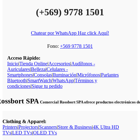
(+569) 9778 1501
Chatear por WhatsApp Haz click Aquí!
Fono:
+569 9778 1501
Acceso Rápido:
Inicio
|
Tienda Online
|
Accesorios
|
Audífonos -
Auriculares
|
Belleza
|
Celulares -
Smartphones
|
Consolas
|
Iluminación
|
Micrófonos
|
Parlantes
Bluetooth
|
SmartWatch
|
WhatsApp
|
Términos y
condiciones
|
Sigue tu pedido
Rossbort SPA
Comercial Rossbort SPA ofrece productos electrónicos de c
Clothing & Apparel:
Printers
|
Projectors
|
Scanners
|
Store & Business
|
4K Ultra HD
TVs
|
LED TVs
|
OLED TVs