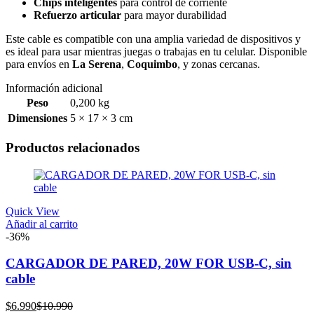
Chips inteligentes
para control de corriente
Refuerzo articular
para mayor durabilidad
Este cable es compatible con una amplia variedad de dispositivos y
es ideal para usar mientras juegas o trabajas en tu celular. Disponible
para envíos en
La Serena
,
Coquimbo
, y zonas cercanas.
Información adicional
Peso
0,200 kg
Dimensiones
5 × 17 × 3 cm
Productos relacionados
Quick View
Añadir al carrito
-36%
CARGADOR DE PARED, 20W FOR USB-C, sin
cable
El
El
$
6.990
$
10.990