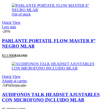
precio
precio
actual
original
es:
era:
Out of stock
$6.990.
$10.990.
Quick View
Leer más
-26%
PARLANTE PORTATIL FLOW MASTER 8”
NEGRO MLAB
El
El
$
13.990
$
18.990
precio
precio
actual
original
es:
era:
$13.990.
$18.990.
Quick View
Añadir al carrito
-54%
Destacado
AUDIFONOS TALK HEADSET AJUSTABLES
CON MICROFONO INCLUIDO MLAB