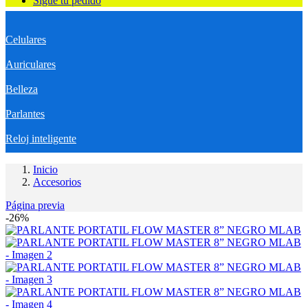
Sigue tu pedido
Celulares
Auriculares
Belleza
Parlantes
Reloj inteligente
Inicio
Accesorios
Página previa
-26%