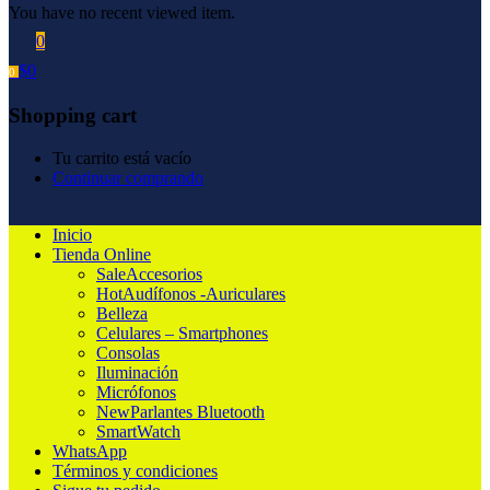
You have no recent viewed item.
0
$
0
0
Shopping cart
Tu carrito está vacío
Continuar comprando
Inicio
Tienda Online
Sale
Accesorios
Hot
Audífonos -Auriculares
Belleza
Celulares – Smartphones
Consolas
Iluminación
Micrófonos
New
Parlantes Bluetooth
SmartWatch
WhatsApp
Términos y condiciones