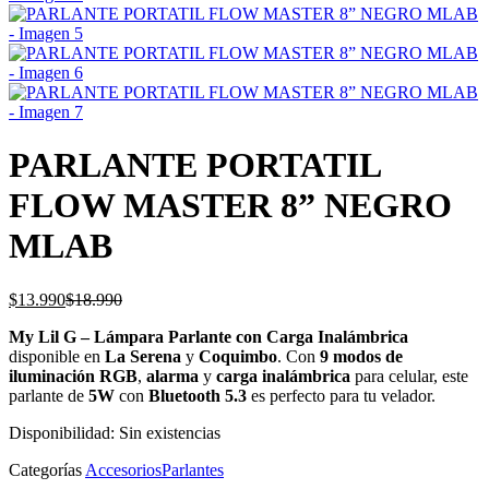
PARLANTE PORTATIL
FLOW MASTER 8” NEGRO
MLAB
El
El
$
13.990
$
18.990
precio
precio
My Lil G – Lámpara Parlante con Carga Inalámbrica
actual
original
disponible en
La Serena
y
Coquimbo
. Con
9 modos de
es:
era:
iluminación RGB
,
alarma
y
carga inalámbrica
para celular, este
$13.990.
$18.990.
parlante de
5W
con
Bluetooth 5.3
es perfecto para tu velador.
Disponibilidad:
Sin existencias
Categorías
Accesorios
Parlantes