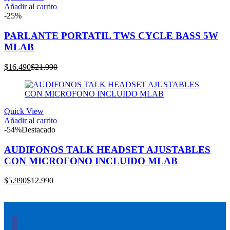
Añadir al carrito
-25%
PARLANTE PORTATIL TWS CYCLE BASS 5W
MLAB
El
El
$
16.490
$
21.990
precio
precio
actual
original
es:
era:
$16.490.
$21.990.
Quick View
Añadir al carrito
-54%
Destacado
AUDIFONOS TALK HEADSET AJUSTABLES
CON MICROFONO INCLUIDO MLAB
El
El
$
5.990
$
12.990
precio
precio
actual
original
es:
era:
$5.990.
$12.990.