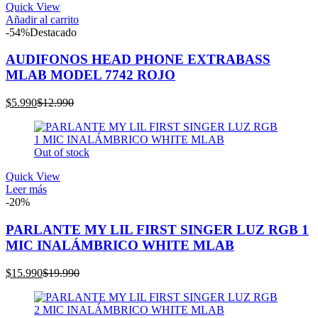
Quick View
Añadir al carrito
-54%
Destacado
AUDIFONOS HEAD PHONE EXTRABASS
MLAB MODEL 7742 ROJO
El
El
$
5.990
$
12.990
precio
precio
actual
original
es:
era:
Out of stock
$5.990.
$12.990.
Quick View
Leer más
-20%
PARLANTE MY LIL FIRST SINGER LUZ RGB 1
MIC INALÁMBRICO WHITE MLAB
El
El
$
15.990
$
19.990
precio
precio
actual
original
es:
era: