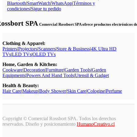
Bluetooth
|
SmartWatch
|
WhatsApp
|
Términos y
condiciones
|
Sigue tu pedido
Rossbort SPA
Comercial Rossbort SPA ofrece productos electrónicos de c
Clothing & Apparel:
Printers
|
Projectors
|
Scanners
|
Store & Business
|
4K Ultra HD
TVs
|
LED TVs
|
OLED TVs
Home, Garden & Kitchen:
Cookware
|
Decoration
|
Furniture
|
Garden Tools
|
Garden
Equipments
|
Powers And Hand Tools
|
Utensil & Gadget
Health & Beauty:
Hair Care
|
Makeup
|
Body Shower
|
Skin Care
|
Cologine
|
Perfume
Copyright © Comercial Rossbort SPA. Todos los derechos
reservados. Diseño y posicionamiento
HumanoCreativo.cl