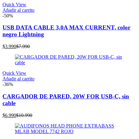
Quick View
Añadir al carrito
-50%
USB DATA CABLE 3,0A MAX CURRENT, color
negro Lightning
El
El
$
3.990
$
7.990
precio
precio
actual
original
es:
era:
$3.990.
$7.990.
Quick View
Añadir al carrito
-36%
CARGADOR DE PARED, 20W FOR USB-C, sin
cable
El
El
$
6.990
$
10.990
precio
precio
actual
original
es:
era:
$6.990.
$10.990.