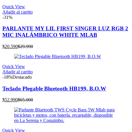
$15.990.
$19.990.
Quick View
Añadir al carrito
-31%
PARLANTE MY LIL FIRST SINGER LUZ RGB 2
MIC INALÁMBRICO WHITE MLAB
El
El
$
20.590
$
29.990
precio
precio
actual
original
es:
era:
Quick View
$20.590.
$29.990.
Añadir al carrito
-18%
Destacado
Teclado Plegable Bluetooth HB199, B.O.W
El
El
$
52.990
$
65.000
precio
precio
actual
original
es:
era:
$52.990.
$65.000.
Quick View