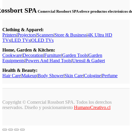
Rossbort SPA
Comercial Rossbort SPA ofrece productos electrónicos de c
Clothing & Apparel:
Printers
|
Projectors
|
Scanners
|
Store & Business
|
4K Ultra HD
TVs
|
LED TVs
|
OLED TVs
Home, Garden & Kitchen:
Cookware
|
Decoration
|
Furniture
|
Garden Tools
|
Garden
Equipments
|
Powers And Hand Tools
|
Utensil & Gadget
Health & Beauty:
Hair Care
|
Makeup
|
Body Shower
|
Skin Care
|
Cologine
|
Perfume
Copyright © Comercial Rossbort SPA. Todos los derechos
reservados. Diseño y posicionamiento
HumanoCreativo.cl