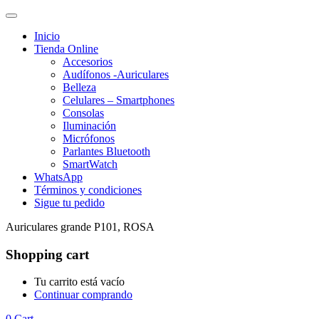
Inicio
Tienda Online
Accesorios
Audífonos -Auriculares
Belleza
Celulares – Smartphones
Consolas
Iluminación
Micrófonos
Parlantes Bluetooth
SmartWatch
WhatsApp
Términos y condiciones
Sigue tu pedido
Auriculares grande P101, ROSA
Shopping cart
Tu carrito está vacío
Continuar comprando
0
Cart