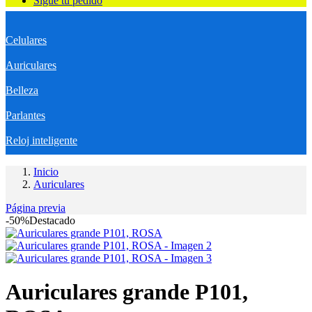
Sigue tu pedido
Celulares
Auriculares
Belleza
Parlantes
Reloj inteligente
Inicio
Auriculares
Página previa
-50%
Destacado
Auriculares grande P101,