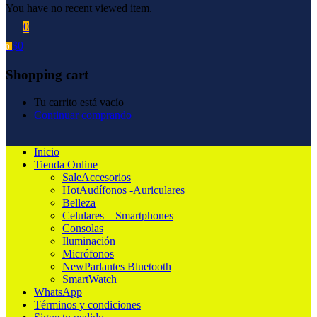
You have no recent viewed item.
0
$
0
0
Shopping cart
Tu carrito está vacío
Continuar comprando
Inicio
Tienda Online
Sale
Accesorios
Hot
Audífonos -Auriculares
Belleza
Celulares – Smartphones
Consolas
Iluminación
Micrófonos
New
Parlantes Bluetooth
SmartWatch
WhatsApp
Términos y condiciones