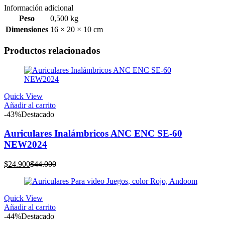
Información adicional
Peso
0,500 kg
Dimensiones
16 × 20 × 10 cm
Productos relacionados
Quick View
Añadir al carrito
-43%
Destacado
Auriculares Inalámbricos ANC ENC SE-60
NEW2024
El
El
$
24.900
$
44.000
precio
precio
actual
original
es:
era:
Quick View
$24.900.
$44.000.
Añadir al carrito
-44%
Destacado