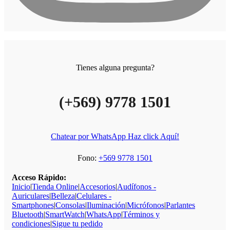
Tienes alguna pregunta?
(+569) 9778 1501
Chatear por WhatsApp Haz click Aquí!
Fono:
+569 9778 1501
Acceso Rápido:
Inicio
|
Tienda Online
|
Accesorios
|
Audífonos -
Auriculares
|
Belleza
|
Celulares -
Smartphones
|
Consolas
|
Iluminación
|
Micrófonos
|
Parlantes
Bluetooth
|
SmartWatch
|
WhatsApp
|
Términos y
condiciones
|
Sigue tu pedido