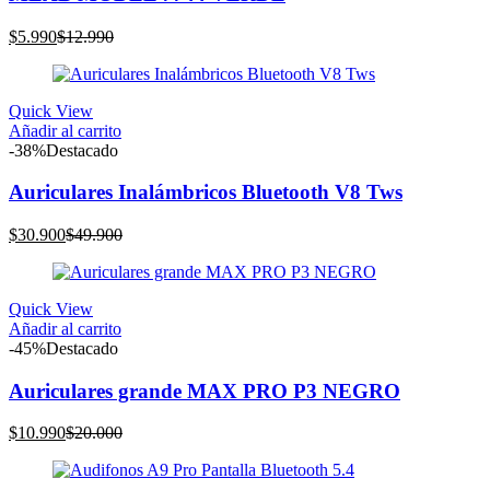
El
El
$
5.990
$
12.990
precio
precio
actual
original
es:
era:
Quick View
$5.990.
$12.990.
Añadir al carrito
-38%
Destacado
Auriculares Inalámbricos Bluetooth V8 Tws
El
El
$
30.900
$
49.900
precio
precio
actual
original
es:
era:
Quick View
$30.900.
$49.900.
Añadir al carrito
-45%
Destacado
Auriculares grande MAX PRO P3 NEGRO
El
El
$
10.990
$
20.000
precio
precio
actual
original