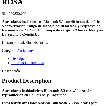
ROSA
El
El
$
14.990
$
30.000
precio
precio
Auriculares inalámbricos
Bluetooth 5.3 con
40 horas de música
actual
original
o
conversación
,
rango de trabajo de 10 metros
, y
respuesta de
es:
era:
frecuencia
de
20-2000Hz
.
Tiempo de carga
de
2 horas
. Ideal para
$14.990.
$30.000.
La Serena
y
Coquimbo
.
Disponibilidad:
Sin existencias
Categoría
Auriculares
Descripción
Información adicional
Descripción
Product Description
Auriculares Inalámbricos Bluetooth 5.3 con 40 horas de
reproducción en La Serena y Coquimbo
Estos
auriculares inalámbricos Bluetooth 5.3
son ideales para