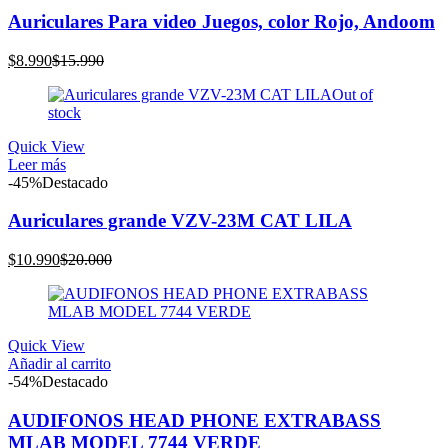
Auriculares Para video Juegos, color Rojo, Andoom
El
El
$
8.990
$
15.990
precio
precio
Out of
actual
original
stock
es:
era:
$8.990.
$15.990.
Quick View
Leer más
-45%
Destacado
Auriculares grande VZV-23M CAT LILA
El
El
$
10.990
$
20.000
precio
precio
actual
original
es:
era:
$10.990.
$20.000.
Quick View
Añadir al carrito
-54%
Destacado
AUDIFONOS HEAD PHONE EXTRABASS
MLAB MODEL 7744 VERDE